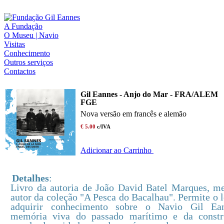
A Fundação
O Museu | Navio
Visitas
Conhecimento
Outros serviços
Contactos
Gil Eannes - Anjo do Mar - FRA/ALEM
FGE
Nova versão em francês e alemão
€ 5.00
c/IVA
Adicionar ao Carrinho
Detalhes
:
Livro da autoria de João David Batel Marques, 
autor da coleção "A Pesca do Bacalhau". Permite o l
adquirir conhecimento sobre o Navio Gil Ean
memória viva do passado marítimo e da constr