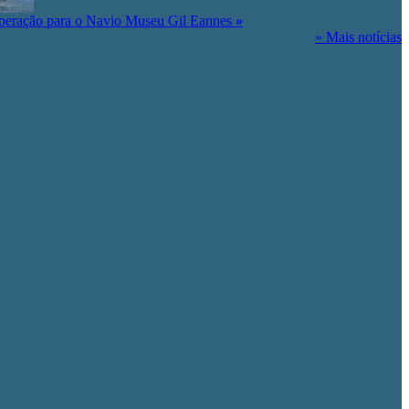
peração para o Navio Museu Gil Eannes
»
» Mais notícias