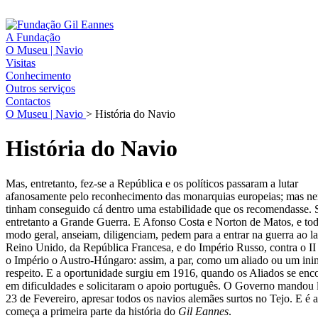
A Fundação
O Museu | Navio
Visitas
Conhecimento
Outros serviços
Contactos
O Museu | Navio
>
História do Navio
História do Navio
Mas, entretanto, fez-se a República e os políticos passaram a lutar
afanosamente pelo reconhecimento das monarquias europeias; mas n
tinham conseguido cá dentro uma estabilidade que os recomendasse. 
entretanto a Grande Guerra. E Afonso Costa e Norton de Matos, e t
modo geral, anseiam, diligenciam, pedem para a entrar na guerra ao l
Reino Unido, da República Francesa, e do Império Russo, contra o II
o Império o Austro-Húngaro: assim, a par, como um aliado ou um ini
respeito. E a oportunidade surgiu em 1916, quando os Aliados se en
em dificuldades e solicitaram o apoio português. O Governo mandou 
23 de Fevereiro, apresar todos os navios alemães surtos no Tejo. E é 
começa a primeira parte da história do
Gil Eannes
.