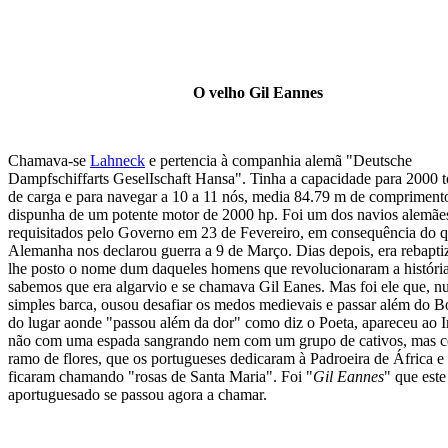
O velho Gil Eannes
Chamava-se
Lahneck
e pertencia à companhia alemã "Deutsche
Dampfschiffarts GeselIschaft Hansa". Tinha a capacidade para 2000 
de carga e para navegar a 10 a 11 nós, media 84.79 m de compriment
dispunha de um potente motor de 2000 hp. Foi um dos navios alemãe
requisitados pelo Governo em 23 de Fevereiro, em consequência do q
Alemanha nos declarou guerra a 9 de Março. Dias depois, era rebapti
lhe posto o nome dum daqueles homens que revolucionaram a história
sabemos que era algarvio e se chamava Gil Eanes. Mas foi ele que, 
simples barca, ousou desafiar os medos medievais e passar além do Bo
do lugar aonde "passou além da dor" como diz o Poeta, apareceu ao I
não com uma espada sangrando nem com um grupo de cativos, mas
ramo de flores, que os portugueses dedicaram à Padroeira de África e
ficaram chamando "rosas de Santa Maria". Foi "
Gil Eannes
" que est
aportuguesado se passou agora a chamar.