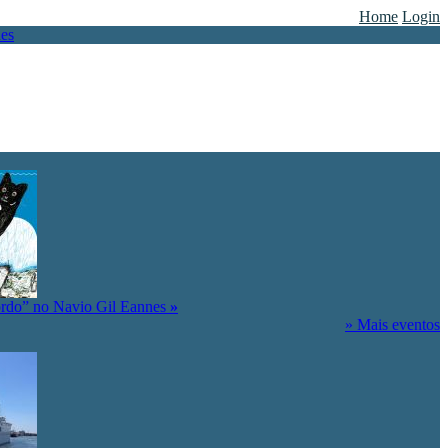
Home
Login
ordo” no Navio Gil Eannes
»
» Mais eventos