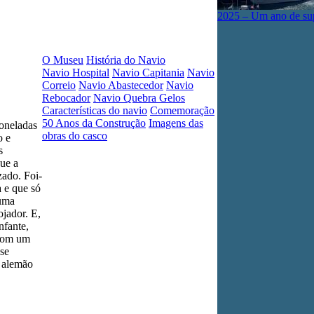
2025 – Um ano de su
O Museu
História do Navio
Navio Hospital
Navio Capitania
Navio
Correio
Navio Abastecedor
Navio
Rebocador
Navio Quebra Gelos
Características do navio
Comemoração
50 Anos da Construção
Imagens das
toneladas
obras do casco
o e
s
ue a
zado. Foi-
 e que só
numa
jador. E,
nfante,
 com um
 se
e alemão