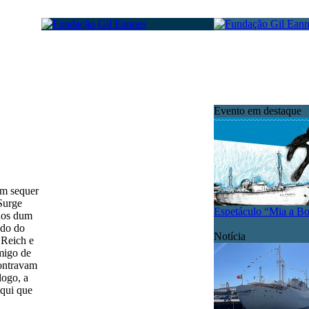
Evento em destaque
em sequer
Surge
Espetáculo “Mia a B
odos dum
ado do
Notícia
 Reich e
migo de
contravam
logo, a
aqui que