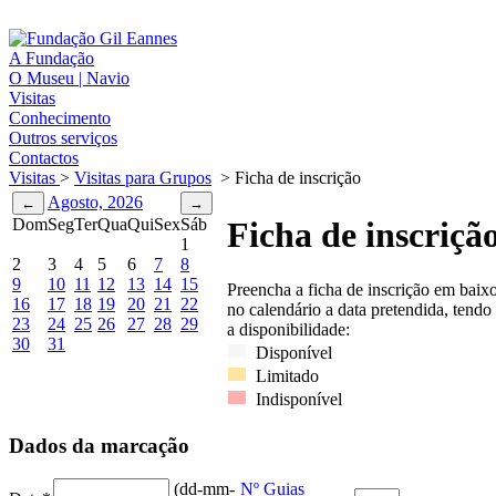
A Fundação
O Museu | Navio
Visitas
Conhecimento
Outros serviços
Contactos
Visitas
>
Visitas para Grupos
>
Ficha de inscrição
Agosto, 2026
Dom
Seg
Ter
Qua
Qui
Sex
Sáb
Ficha de inscriçã
1
2
3
4
5
6
7
8
9
10
11
12
13
14
15
Preencha a ficha de inscrição em baix
16
17
18
19
20
21
22
no calendário a data pretendida, tendo
23
24
25
26
27
28
29
a disponibilidade:
30
31
Disponível
Limitado
Indisponível
Dados da marcação
(dd-mm-
Nº Guias