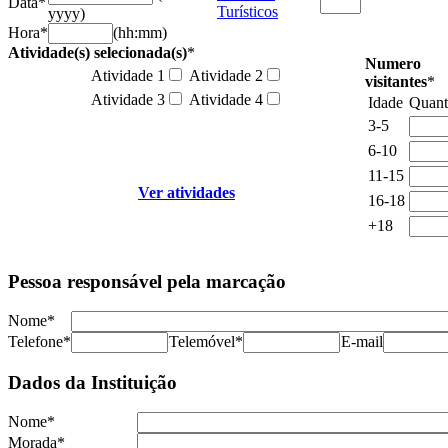
Data
*
Turísticos
yyyy)
Hora
*
(hh:mm)
Atividade(s) selecionada(s)
*
Numero
Atividade 1
Atividade 2
visitantes
*
Atividade 3
Atividade 4
Idade
Quant
3-5
6-10
11-15
Ver atividades
16-18
+18
Pessoa responsável pela marcação
Nome
*
Telefone
*
Telemóvel
*
E-mail
Dados da Instituição
Nome
*
Morada
*