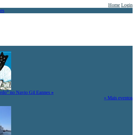
Home
Login
ordo” no Navio Gil Eannes
»
» Mais eventos