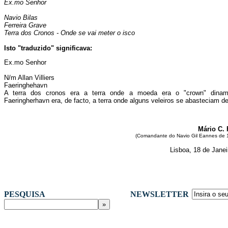
Ex.mo Senhor
Navio Bilas
Ferreira Grave
Terra dos Cronos - Onde se vai meter o isco
Isto "traduzido" significava:
Ex.mo Senhor
N/m Allan Villiers
Faeringhehavn
A terra dos cronos era a terra onde a moeda era o "crown" dinam
Faeringherhavn era, de facto, a terra onde alguns veleiros se abasteciam de
Mário C. 
(Comandante do Navio Gil Eannes de 
Lisboa, 18 de Janei
PESQUISA
NEWSLETTER