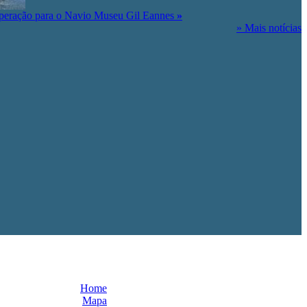
peração para o Navio Museu Gil Eannes
»
» Mais notícias
Home
Mapa