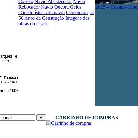
Correio
Navio Abastecedor
Navio
Rebocador
Navio Quebra Gelos
2025 – Um ano de su
Características do navio
Comemoração
50 Anos da Construção
Imagens das
obras do casco
arquês e,
 isco.
F. Esteves
1959 a 1971)
ro de 1996
CARRINHO DE COMPRAS