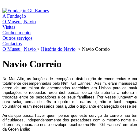
A Fundação
O Museu | Navio
Visitas
Conhecimento
Outros serviços
Contactos
O Museu | Navio
>
História do Navio
>
Navio Correio
Navio Correio
No Mar Alto, as funções de recepção e distribuição de encomendas e cor
totalmente desempenhadas pelo N/m "Gil Eannes". Assim, eram manusead
cerca de um milhar de encomendas recebidas em Lisboa para os navi
tripulações e recebidas e/ou distribuídas cerca de setenta a oitenta 
trocadas entre os pescadores e os seus familiares. Por vezes juntavam-s
para selar, cerca de três a quatro mil cartas e, não é fácil imagin
voluntários eram necessários para ajudar o tripulante encarregado desse se
Ainda que possa haver quem pense que este serviço de correio não ter
dificuldades, independentemente dos pescadores com o mesmo nome e 
diferentes, repara-se neste envelope recebido no N/m "Gil Eannes" em ple
da Groenlândia: