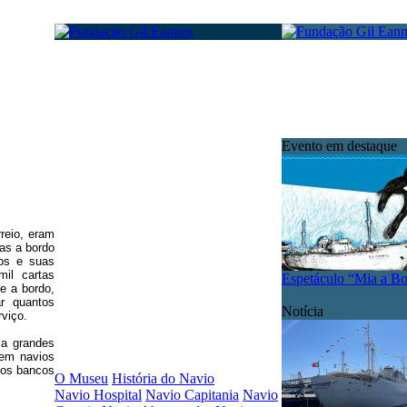
Evento em destaque
reio, eram
as a bordo
os e suas
mil cartas
Espetáculo “Mia a B
e a bordo,
ar quantos
Notícia
rviço.
ia grandes
em navios
nos bancos
O Museu
História do Navio
Navio Hospital
Navio Capitania
Navio