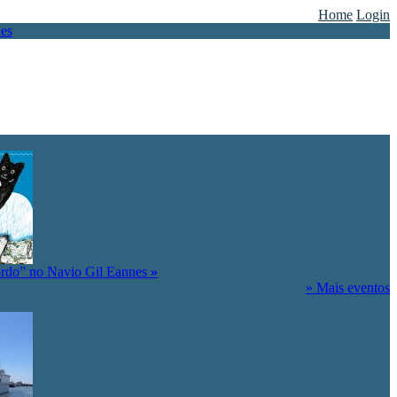
Home
Login
ordo” no Navio Gil Eannes
»
» Mais eventos