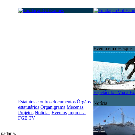
Evento em destaque
Espetáculo “Mia a B
Estatutos e outros documentos
Órgãos
Notícia
estatutários
Organigrama
Mecenas
Projetos
Notícias
Eventos
Imprensa
FGE TV
padaria,