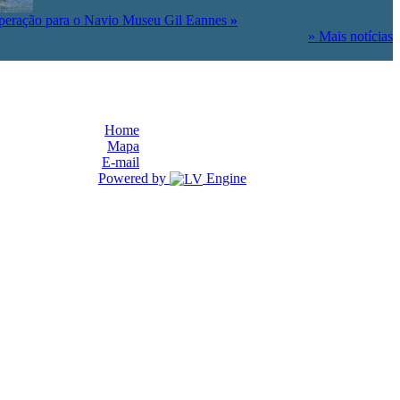
peração para o Navio Museu Gil Eannes
»
» Mais notícias
Home
Mapa
E-mail
Powered by
Engine