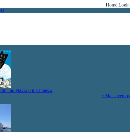
Home
Login
ordo” no Navio Gil Eannes
»
» Mais eventos