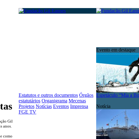
Evento em destaque
Estatutos e outros documentos
Órgãos
Espetáculo “Mia a B
estatutários
Organigrama
Mecenas
tas
Projetos
Notícias
Eventos
Imprensa
Notícia
FGE TV
ação Gil
is anos.
 e como