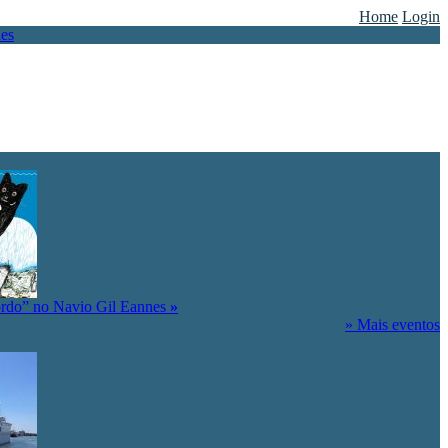
Home
Login
ordo” no Navio Gil Eannes
»
» Mais eventos