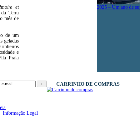
émoire et
2025 – Um ano de su
 da Terra
no mês de
nto de um
as geladas
rinheiros
osidade e
ila Praia
CARRINHO DE COMPRAS
 -
Informação Legal