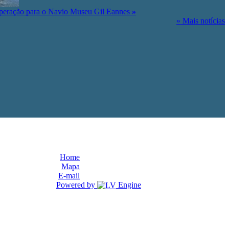
peração para o Navio Museu Gil Eannes
»
» Mais notícias
Home
Mapa
E-mail
Powered by
Engine