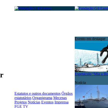
Evento em destaque
r
Espetáculo “Mia a B
Notícia
Estatutos e outros documentos
Órgãos
estatutários
Organigrama
Mecenas
Projetos
Notícias
Eventos
Imprensa
FGE TV