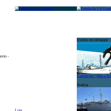
Evento em destaque
avio -
Espetáculo “Mia a B
Notícia
Loja