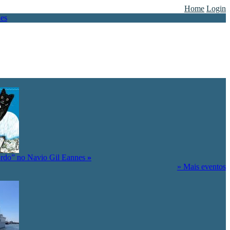
Home
Login
ordo” no Navio Gil Eannes
»
» Mais eventos