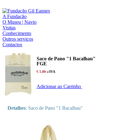
A Fundação
O Museu | Navio
Visitas
Conhecimento
Outros serviços
Contactos
Saco de Pano "1 Bacalhau"
FGE
€ 5.00
c/IVA
Adicionar ao Carrinho
Detalhes
: Saco de Pano "1 Bacalhau"