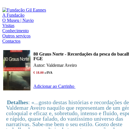
A Fundação
O Museu | Navio
Visitas
Conhecimento
Outros serviços
Contactos
80 Graus Norte - Recordações da pesca do bacal
FGE
Autor: Valdemar Aveiro
€ 18.00
c/IVA
Adicionar ao Carrinho
Detalhes
: «...gosto destas histórias e recordações de
Valdemar Aveiro naquilo que representam de um gé
coloquial e eficaz e, sobretudo, intenso e fluido, esp
e rápido, quase falado, do vastíssimo universo das
narrativas. Sabe-me bem o seu estilo. Gosto deste