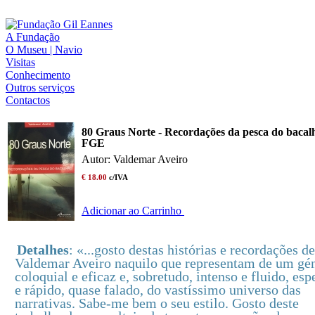
A Fundação
O Museu | Navio
Visitas
Conhecimento
Outros serviços
Contactos
80 Graus Norte - Recordações da pesca do bacal
FGE
Autor: Valdemar Aveiro
€ 18.00
c/IVA
Adicionar ao Carrinho
Detalhes
: «...gosto destas histórias e recordações de
Valdemar Aveiro naquilo que representam de um gé
coloquial e eficaz e, sobretudo, intenso e fluido, esp
e rápido, quase falado, do vastíssimo universo das
narrativas. Sabe-me bem o seu estilo. Gosto deste