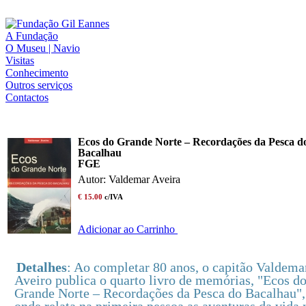
A Fundação
O Museu | Navio
Visitas
Conhecimento
Outros serviços
Contactos
Ecos do Grande Norte – Recordações da Pesca d
Bacalhau
FGE
Autor: Valdemar Aveira
€ 15.00
c/IVA
Adicionar ao Carrinho
Detalhes
: Ao completar 80 anos, o capitão Valdema
Aveiro publica o quarto livro de memórias, "Ecos d
Grande Norte – Recordações da Pesca do Bacalhau",