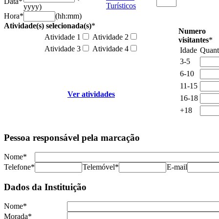
Data
*
Turísticos
yyyy)
Hora
*
(hh:mm)
Atividade(s) selecionada(s)
*
Numero
Atividade 1
Atividade 2
visitantes
*
Atividade 3
Atividade 4
Idade
Quant
3-5
6-10
11-15
Ver atividades
16-18
+18
Pessoa responsável pela marcação
Nome
*
Telefone
*
Telemóvel
*
E-mail
Dados da Instituição
Nome
*
Morada
*