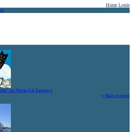
Home
Login
ordo” no Navio Gil Eannes
»
» Mais eventos