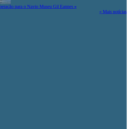
peração para o Navio Museu Gil Eannes
»
» Mais notícias