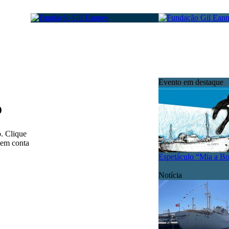
Evento em destaque
o
o. Clique
 em conta
Espetáculo “Mia a B
Notícia