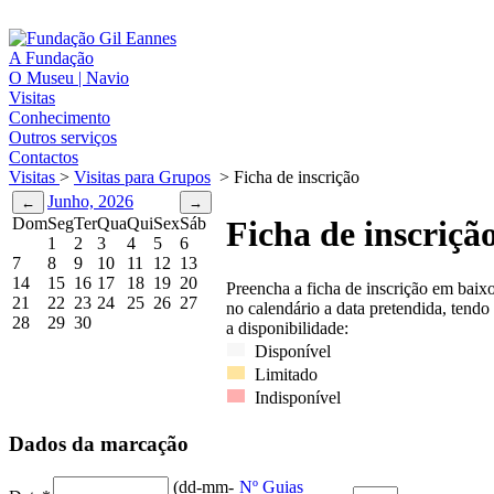
A Fundação
O Museu | Navio
Visitas
Conhecimento
Outros serviços
Contactos
Visitas
>
Visitas para Grupos
>
Ficha de inscrição
Junho, 2026
Dom
Seg
Ter
Qua
Qui
Sex
Sáb
Ficha de inscriçã
1
2
3
4
5
6
7
8
9
10
11
12
13
14
15
16
17
18
19
20
Preencha a ficha de inscrição em baix
21
22
23
24
25
26
27
no calendário a data pretendida, tendo
28
29
30
a disponibilidade:
Disponível
Limitado
Indisponível
Dados da marcação
(dd-mm-
Nº Guias