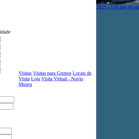
2025 – Um ano de su
idade
Visitas
Visitas para Grupos
Locais de
Visita
Loja
Visita Virtual - Navio
Museu