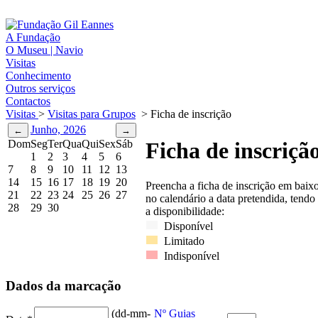
A Fundação
O Museu | Navio
Visitas
Conhecimento
Outros serviços
Contactos
Visitas
>
Visitas para Grupos
>
Ficha de inscrição
Junho, 2026
Dom
Seg
Ter
Qua
Qui
Sex
Sáb
Ficha de inscriçã
1
2
3
4
5
6
7
8
9
10
11
12
13
14
15
16
17
18
19
20
Preencha a ficha de inscrição em baix
21
22
23
24
25
26
27
no calendário a data pretendida, tendo
28
29
30
a disponibilidade:
Disponível
Limitado
Indisponível
Dados da marcação
(dd-mm-
Nº Guias