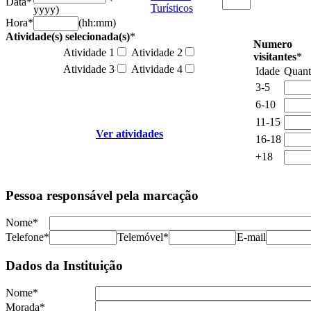
Data
*
Turísticos
yyyy)
Hora
*
(hh:mm)
Atividade(s) selecionada(s)
*
Numero
Atividade 1
Atividade 2
visitantes
*
Atividade 3
Atividade 4
Idade
Quant
3-5
6-10
11-15
Ver atividades
16-18
+18
Pessoa responsável pela marcação
Nome
*
Telefone
*
Telemóvel
*
E-mail
Dados da Instituição
Nome
*
Morada
*