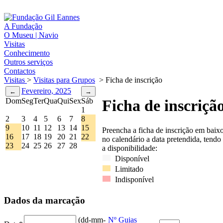
A Fundação
O Museu | Navio
Visitas
Conhecimento
Outros serviços
Contactos
Visitas
>
Visitas para Grupos
>
Ficha de inscrição
Fevereiro, 2025
Dom
Seg
Ter
Qua
Qui
Sex
Sáb
Ficha de inscriçã
1
2
3
4
5
6
7
8
9
10
11
12
13
14
15
Preencha a ficha de inscrição em baix
16
17
18
19
20
21
22
no calendário a data pretendida, tendo
23
24
25
26
27
28
a disponibilidade:
Disponível
Limitado
Indisponível
Dados da marcação
(dd-mm-
Nº Guias