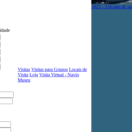
2025 – Um ano de su
idade
Visitas
Visitas para Grupos
Locais de
Visita
Loja
Visita Virtual - Navio
Museu