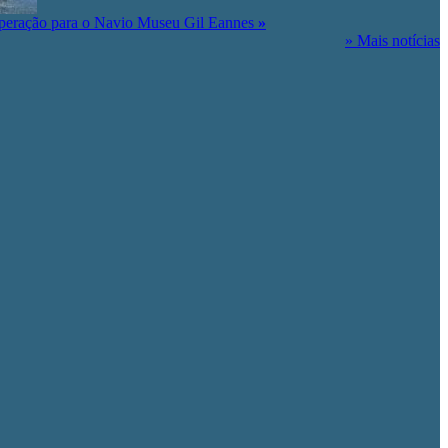
peração para o Navio Museu Gil Eannes
»
» Mais notícias