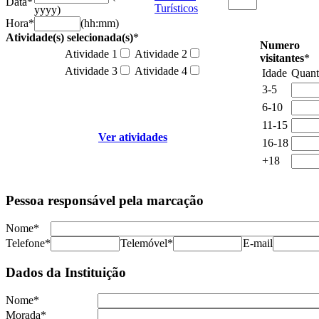
Data
*
Turísticos
yyyy)
Hora
*
(hh:mm)
Atividade(s) selecionada(s)
*
Numero
Atividade 1
Atividade 2
visitantes
*
Atividade 3
Atividade 4
Idade
Quant
3-5
6-10
11-15
Ver atividades
16-18
+18
Pessoa responsável pela marcação
Nome
*
Telefone
*
Telemóvel
*
E-mail
Dados da Instituição
Nome
*
Morada
*