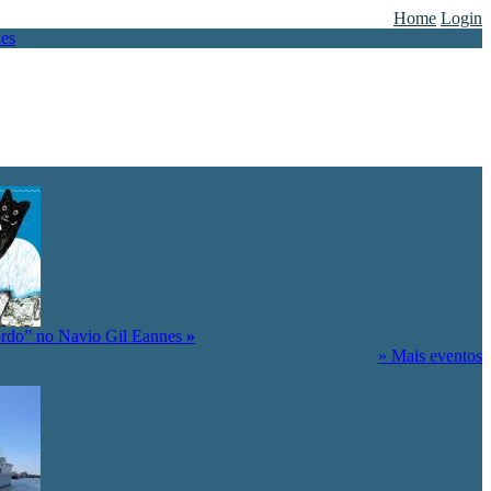
Home
Login
ordo” no Navio Gil Eannes
»
» Mais eventos