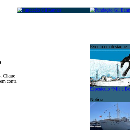
Evento em destaque
o
o. Clique
 em conta
Espetáculo “Mia a B
Notícia